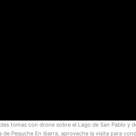
íbles tomas con drone sobre el Lago de San Pablo y d
 de Peguche En ibarra, aproveche la visita para con