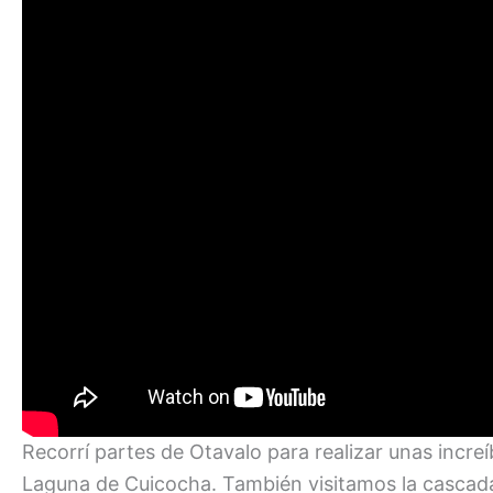
Recorrí partes de Otavalo para realizar unas incre
Laguna de Cuicocha. También visitamos la cascada