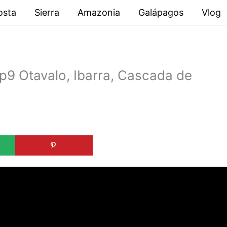
osta
Sierra
Amazonia
Galápagos
Vlog
Ep9 Otavalo, Ibarra, Cascada de