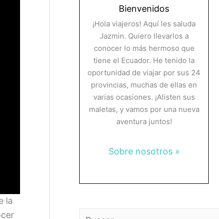
Bienvenidos
¡Hola viajeros! Aquí les saluda
Jazmin. Quiero llevarlos a
conocer lo más hermoso que
tiene el Ecuador. He tenido la
oportunidad de viajar por sus 24
provincias, muchas de ellas en
varias ocasiones. ¡Alisten sus
maletas, y vamos por una nueva
aventura juntos!
Sobre nosotros »
e la
ocer
Buscar