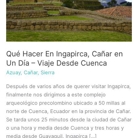
Qué Hacer En Ingapirca, Cañar en
Un Día – Viaje Desde Cuenca
Azuay
,
Cañar
,
Sierra
Después de varios años de querer visitar Ingapirca,
finalmente nos dirigimos a este complejo
arqueológico precolombino ubicado a 50 millas al
norte de Cuenca, Ecuador en la provincia de Cañar.
Se tarda unos 25 minutos desde la ciudad de Cañar
o una hora y media desde Cuenca y tres horas y
media desde Guayaquil. Ingapirca […]