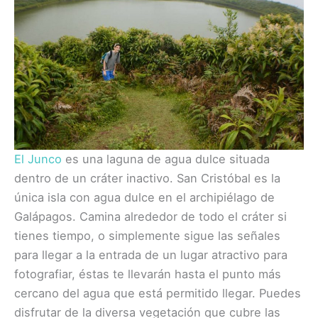
El Junco
es una laguna de agua dulce situada
dentro de un cráter inactivo. San Cristóbal es la
única isla con agua dulce en el archipiélago de
Galápagos. Camina alrededor de todo el cráter si
tienes tiempo, o simplemente sigue las señales
para llegar a la entrada de un lugar atractivo para
fotografiar, éstas te llevarán hasta el punto más
cercano del agua que está permitido llegar. Puedes
disfrutar de la diversa vegetación que cubre las