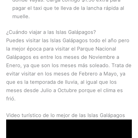
pagar el taxi que te lleva de la lancha rápida al
muelle.
¿Cuándo viajar a las Islas Galápagos?
Puedes visitar las Islas Galápagos todo el año pero
la mejor época para visitar el Parque Nacional
Galápagos es entre los meses de Noviembre a
Enero, ya que son los meses más soleado. Trata de
evitar visitar en los meses de Febrero a Mayo, ya
que es la temporada de lluvia, al igual que los
meses desde Julio a Octubre porque el clima es
frió.
Video turístico de lo mejor de las Islas Galápagos