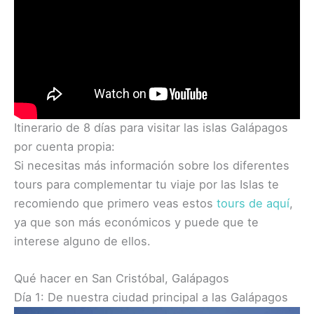
Itinerario de 8 días para visitar las islas Galápagos
por cuenta propia:
Si necesitas más información sobre los diferentes
tours para complementar tu viaje por las Islas te
recomiendo que primero veas estos
tours de aquí
,
ya que son más económicos y puede que te
interese alguno de ellos.
Qué hacer en San Cristóbal, Galápagos
Día 1: De nuestra ciudad principal a las Galápagos