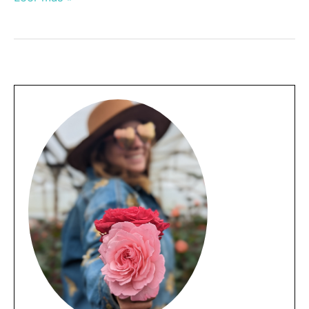
10
Mejores
Lugares
Para
Visitar
al
Norte
del
Ecuador
En
La
Sierra